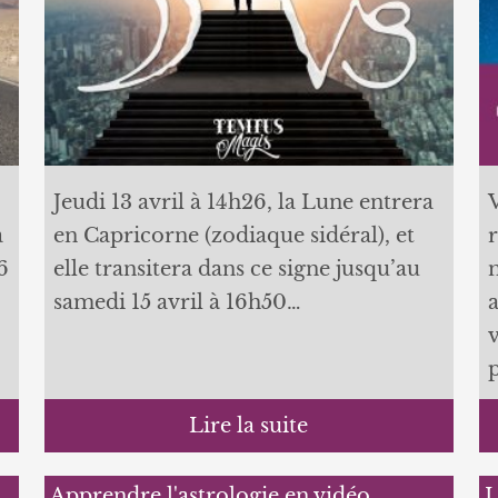
Jeudi 13 avril à 14h26, la Lune entrera
V
a
en Capricorne (zodiaque sidéral), et
r
6
elle transitera dans ce signe jusqu’au
samedi 15 avril à 16h50…
Lire la suite
Apprendre l'astrologie en vidéo…
L