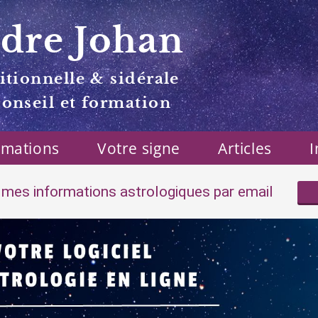
dre Johan
itionnelle & sidérale
conseil et formation
rmations
Votre signe
Articles
I
mes informations astrologiques par email