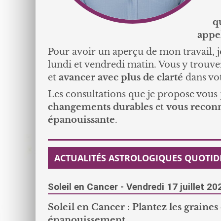
q
appel
Pour avoir un aperçu de mon travail, j
lundi et vendredi matin. Vous y trouv
et
avancer avec plus de clarté
dans vot
Les consultations que je propose vous p
changements durables
et
vous reconn
épanouissante
.
ACTUALITÉS ASTROLOGIQUES QUOTID
Soleil en Cancer - Vendredi 17 juillet 20
Soleil en Cancer : Plantez les graines
épanouissement