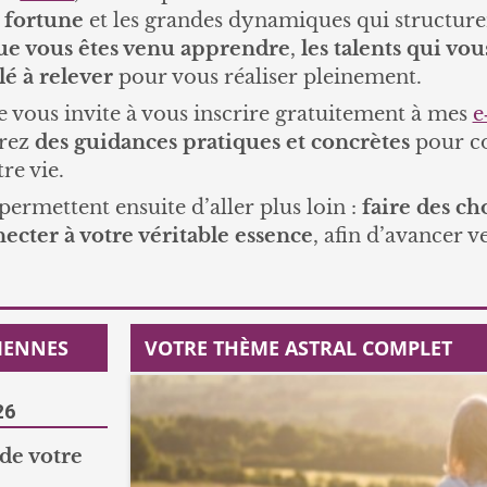
fortune
et les grandes dynamiques qui structur
ue vous êtes venu apprendre
,
les talents qui vo
é à relever
pour vous réaliser pleinement.
e vous invite à vous inscrire gratuitement à mes
e
erez
des guidances pratiques et concrètes
pour c
re vie.
ermettent ensuite d’aller plus loin :
faire des ch
ecter à votre véritable essence
, afin d’avancer v
IENNES
VOTRE THÈME ASTRAL COMPLET
26
 de votre