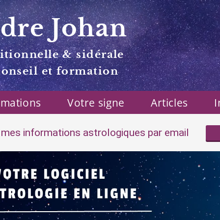
dre Johan
itionnelle & sidérale
conseil et formation
rmations
Votre signe
Articles
I
mes informations astrologiques par email