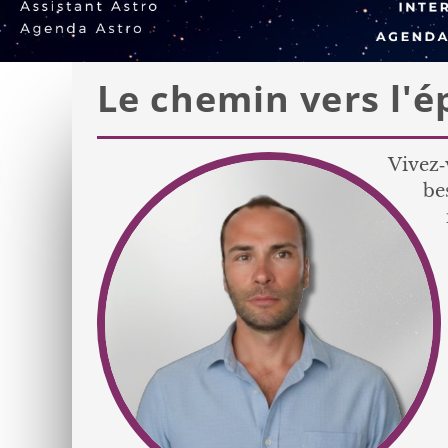
Le chemin vers l'é
Vivez‑
be