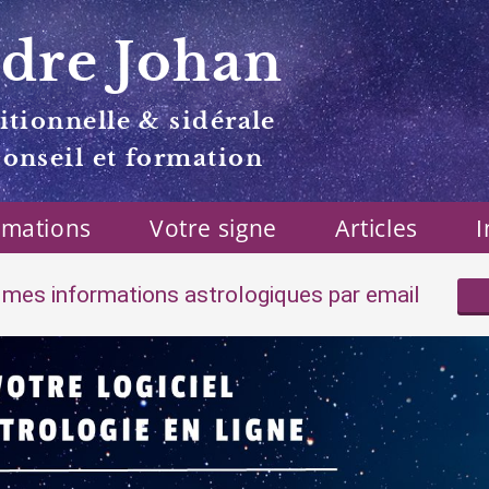
dre Johan
itionnelle & sidérale
conseil et formation
rmations
Votre signe
Articles
I
mes informations astrologiques par email