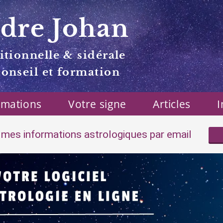
dre Johan
itionnelle & sidérale
conseil et formation
rmations
Votre signe
Articles
I
mes informations astrologiques par email