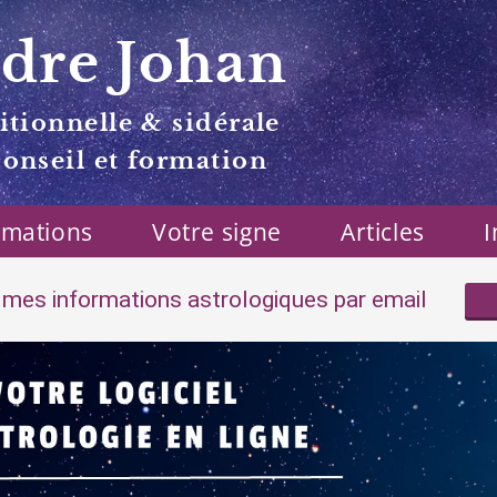
dre Johan
itionnelle & sidérale
conseil et formation
rmations
Votre signe
Articles
I
mes informations astrologiques par email