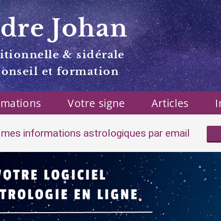
dre Johan
itionnelle & sidérale
conseil et formation
rmations
Votre signe
Articles
I
mes informations astrologiques par email